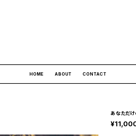
PlayingTheWorld
HOME
ABOUT
CONTACT
あなただけ
¥11,00