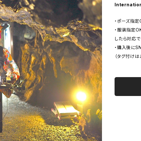
Internatio
・ポーズ指定
・服装指定O
したら対応で
・購入後にS
（タグ付けは