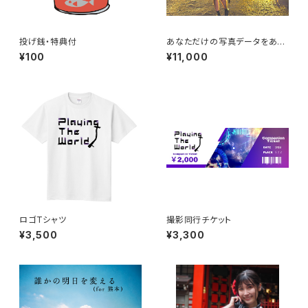
投げ銭・特典付
あなただけの写真データをあげ
ます
¥100
¥11,000
ロゴTシャツ
撮影同行チケット
¥3,500
¥3,300